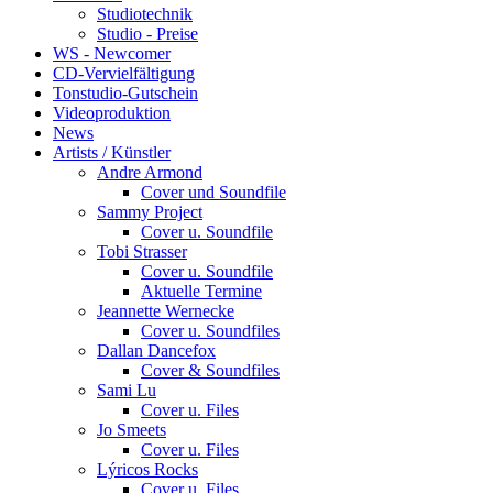
Studiotechnik
Studio - Preise
WS - Newcomer
CD-Vervielfältigung
Tonstudio-Gutschein
Videoproduktion
News
Artists / Künstler
Andre Armond
Cover und Soundfile
Sammy Project
Cover u. Soundfile
Tobi Strasser
Cover u. Soundfile
Aktuelle Termine
Jeannette Wernecke
Cover u. Soundfiles
Dallan Dancefox
Cover & Soundfiles
Sami Lu
Cover u. Files
Jo Smeets
Cover u. Files
Lýricos Rocks
Cover u. Files