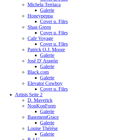
Michela Terriaca
Galerie
Honeypeppa
Cover u. Files
Shag Green
Cover u. Files
Cafe Voyage
Cover u. Files
Patrick O.J. Moore
Galerie
José D' Aragón
Galerie
Black.com
Galerie
Elevator Cowboy
Cover u. Files
Artists Seite 2
D. Maverick
NonKonForm
Galerie
BasementGrace
Galerie
Louise Thérèse
Galerie
B 4 U