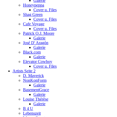
Galerie
Honeypeppa
Cover u. Files
Shag Green
Cover u. Files
Cafe Voyage
Cover u. Files
Patrick O.J. Moore
Galerie
José D' Aragón
Galerie
Black.com
Galerie
Elevator Cowboy
Cover u. Files
Artists Seite 2
D. Maverick
NonKonForm
Galerie
BasementGrace
Galerie
Louise Thérèse
Galerie
B 4 U
Lebenszeit