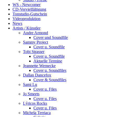
WS - Newcomer
CD-Vervielfältigung
Tonstudio-Gutschein
Videoproduktion
News
Artists / Künstler
Andre Armond
Cover und Soundfile
Sammy Project
Cover u. Soundfile
Tobi Strasser
Cover u. Soundfile
Aktuelle Termine
Jeannette Wernecke
Cover u. Soundfiles
Dallan Dancefox
Cover & Soundfiles
Sami Lu
Cover u. Files
Jo Smeets
Cover u. Files
Lýricos Rocks
Cover u. Files
Michela Terriaca