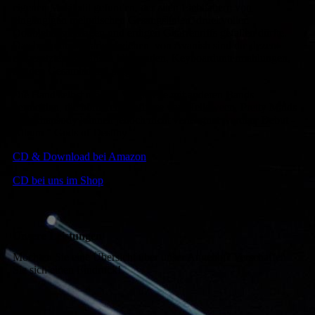
eigenen Musikstil gefunden, der allen Liebhabern von
eingängigen melodischen Gesangslinien, druckvollen
Doublebasspassagen und erdigen Gitarrenriffs gefallen dürfte.
Das besondere Markenzeichen von Avanish sind die dezent
eingesetzten, sphärisch klingenden, Keyboarduntermahlungen,
die den Gesamtsound prägen.
Die Band selbst möchte Vergleiche mit anderen Bands
vermeiden, die hörbaren Einflüsse von Helloween, Pretty Maids
und Rhapsody können jedoch nicht verleugnet werden. Debut -
Album " Gods of Destiny "
CD & Download bei Amazon
CD bei uns im Shop
Unsere Leistungen
Möchten Sie eine Übersicht über unser Angebot? Verschaffen
Sie sich einen Eindruck!