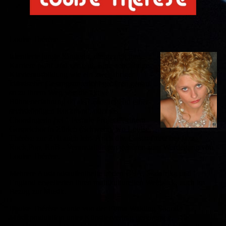
Louise Thérèse
talentierte junge Sängerin, die gezielt ihre
Karriere plant und verfolgt. Eine achtjährige
Klavierausbildung wie ein zweijähriger
klassischer Gesangsuntericht gehören genau
so zu ihrem Weg wie die aktive
Bühnenerfahrung ob als Leadsängerin einer
sechsköpfigen Rockband, oder als
Chorsängerin bei " Female Project", einem
Gospelchor in Zürich (Schweiz), wo Louise
Thérèse zur Zeit auch lebt. Auch div. Gastauftritte bei Jazz,
Rock,Pop, RnB - Veranstaltungen gehören zum Werdegang von
Louise Thérèse.
Mehrere Auslandsaufenthalte in den USA, Südafrika und
England erweiterten ihren multikulturellen Weitblick, auch im
Bezug zur Musik.
Louise Thérèse wurde von der Firma Walding Sound
Musikproduktion unter Künstlervertrag genommen. Die