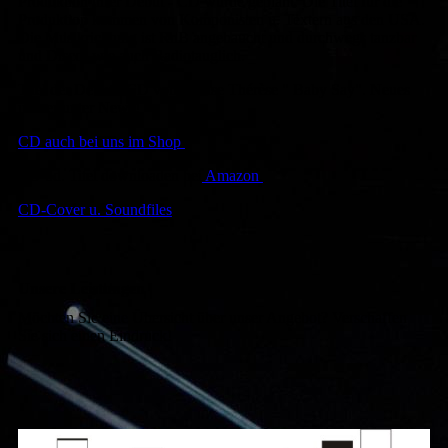
Produktion ihrer Debut - CD wurde geplant. Die Titel für die
Produktion kommen von Komponisten u. Textern aus den USA.
Die Musikrichtung ist RnB angehaucht und durchwegs tanzbar
und Disco- wie auch Radiotauglich.
Titel der Debut - CD von Louise Thérèse " Baby Say". Neues
immer unter News!
CD auch bei uns im Shop
CD od. Titel downloaden bei
Amazon
CD-Cover u. Soundfiles
Unsere Leistungen
Möchten Sie eine Übersicht über unser Angebot? Verschaffen
Sie sich einen Eindruck!