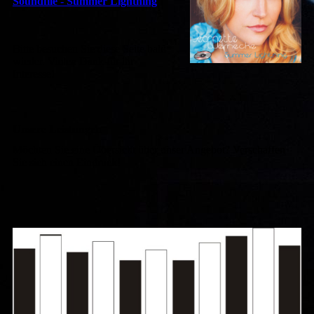
Soundfile - Summer Lightning
Bitte besuchen Sie diese Seite bald
wieder. Vielen Dank für ihr
Interesse!
Unsere Leistungen
Möchten Sie eine Übersicht über unser Angebot? Verschaffen
Sie sich einen Eindruck!