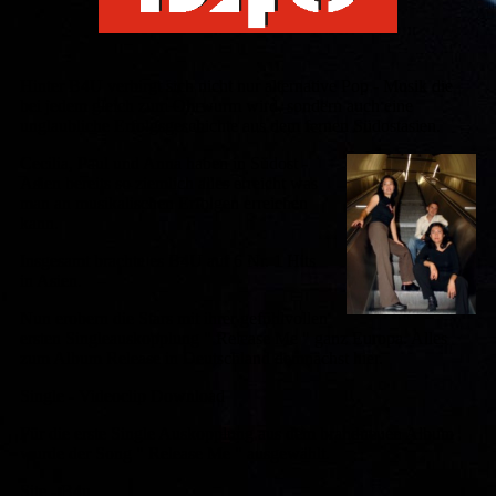
Hinter B4U verbirgt sich nicht nur alternative Pop - Musik die
bei jedem gleich zum Ohrwurm wird, sondern auch eine
unglaubliche Erfolgsgeschichte aus dem fernen Südostasien.
Cecilia, Paul und Anna haben in Südost -
Asien bereits so ziemlich alles erreicht was
man an musikalischen Erfolgen erreichen
kann.
Insgesamt brachte es B4U auf 6 Nr. 1 Hits
in Asien.
Nun erobern die Stars mit ihrer gefühlvollen
ersten Singleauskopplung " Release Me " ganz Europa. Alles
zum Album Release in Deutschland demnächst hier.
Single - Videoclip Download
Für die erste Single Auskopplung aus dem brandneuen Album
wurde der Song " Release Me " ausgewählt.
Site - B4u