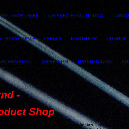
WS - NEWCOMER
CD-VERVIELFÄLTIGUNG
TONST
TISTS SEITE 2
LABELS
FOTOSHOW
CD SHOP
ESCHREIBUNG
IMPRESSUM
DATENSCHUTZ
KO
und -
 Shop
roblemlos und rund um die Uhr 365 Tage im Jahr einzukaufen. Die Ware 