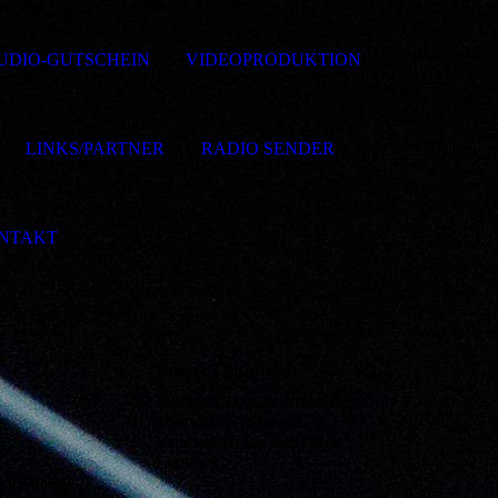
UDIO-GUTSCHEIN
VIDEOPRODUKTION
LINKS/PARTNER
RADIO SENDER
NTAKT
Unsere Leistungen
Möchten Sie eine Übersicht
über unser Angebot?
Verschaffen Sie sich einen
Eindruck!
wird nach