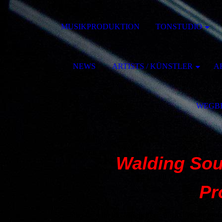
MUSIKPRODUKTION
TONSTUDIO
NEWS
ARTISTS / KÜNSTLER
AR
WEGB
Walding So
Product
Hier habt Ihr die Möglichkeit direkt bei uns p