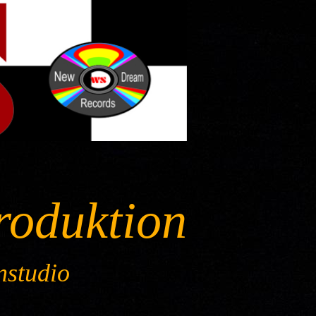
roduktion
nstudio