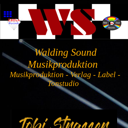
Walding Sound
Musikproduktion
Musikproduktion - Verlag - Label -
Tonstudio