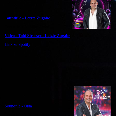
S
oundfile - Letzte Zugab
e
Text u. Musik: Mike Aaron
Video - Tobi Strasser - Letzte Zugabe
Link zu Spotify
Soundfile - Oida
Text u.Musik: Helmut Schacht