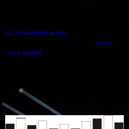
Proud Studio das zur Firma Walding Sound gehört produziert.
Veröffentlicht ist die CD mit dem Namen " Beyond the Night"
über das Label "EboLa Records" das zur Produktionsfirma
gehört.
CD - Beyond the Night im Shop
CD - Beyond the Night als CD & Download bei
Amazon
Cover u. Soundfiles
Unsere Leistungen
Möchten Sie eine Übersicht über unser Angebot? Verschaffen
Sie sich einen Eindruck!