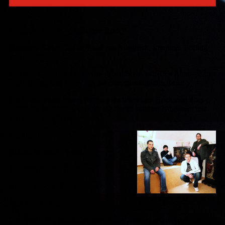
Basement Grace - Alternative Rock
Basement Grace, das ist Rock mit Ausdruck, Emotion, Feeling
und Klasse.
Die Arrangements und Lyrics haben Style, schaffen Atmosphäre
und nehmen den Hörer mit auf eine musikalische Reise.
Die Band spannt einen Bogen vom dreckigen Rocksong über
bittersüße Midtempo Shouter bis hin zu ruhigen Nummern mit
viel Heart und Soul
Die Band:
Roland Schmid - Vocals
Thorsten Biller - Guitar
Roman Salzer - Drums
Jens Barth - Bass
Die erste CD Produktion unter Label Vertrag wurde im Little