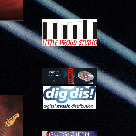
chsprachige
emen.