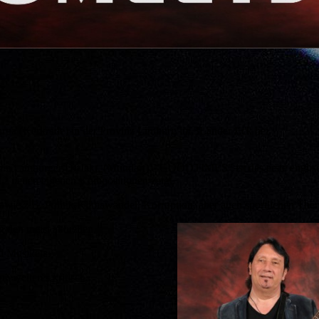
roa (Kerkrade) in der Provinz Limburg im 3Länder Eck bei
t im Limburger Dialekt. (Mundart). "GOODTIMES" ist das erste englis
12 neuen eigenen Kompositionen zeigt.
sowie z.B. Politik,Klimawandel, Korruption, aber auch sportlichen Th
n den meist aktuellen,
nd Musikers.
ne weiteres kritisch,