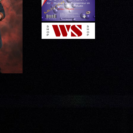
 WM
t Jo Smeets‚
ing.