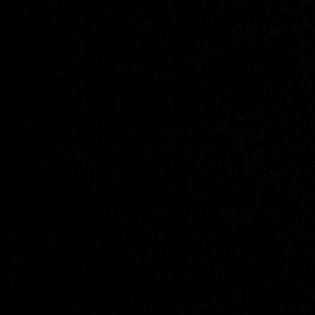
‚YOU CAN’T HAVE IT ALL‘ und auch in ‚DE
UP‘ . "‚GOODTIMES" ist ein neues Pop Album mit
der Vollblutsänger und Musiker sich ‚aus
HEROES‘"singt Jo über seine Rocklegenden (F
Bowie). Irgendwie haben mich diese Jungs wohl bee
Der verstorbene Südafrikanische Präsident Nelson 
Juli , 100 Jahre alt geworden. In dem Reggae-
Smeets mit einer neuen Hymne diesen besonderen H
!
Leidenschaft und volle Hingabe sind auch in d
FANTASIES‘ total dabei. Ein fetter Rockpop Song,
wieder textlich voll abgeht !
Weitere "GOODTIMES"‘ Titel sind u.A. : "
Fussball Song) "‘THE BEAST IN ME", sow
Jo Smeets hat den Wunsch einmal für Deutschland 
ich hätte da auch schon ein 
Ich hoffe auf jeden Fall das "GOODTIMES" auch e
Veröffentlicht wird die CD über "New Dream Reco
VÖ Termin: 20.04.2018