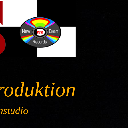
roduktion
nstudio