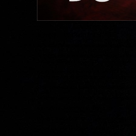
Jo Smeets - CD GOODTIMES
Jo Smeets lebt und rockt seine neuen Songs………
Jo Smeets kommt aus der schönen Musikstadt Kirch
Aachen/Herzogenrath.
Bisher wurden von Jo schon 5 Alben veröffentlich
Album von dem Singer/Songwriter, wo er sich mit 
Seine Texte sind durchsiebt mit aktuellen Themen 
So stecken Liebe, Wut, Angst, Frust, Leidenschaft i
wie auch autobiografischen, Texten des Sängers u
Politisch beachtet sind die Texten von Jo Smeets oh
aktuell und total begründet, wie z.B. in :