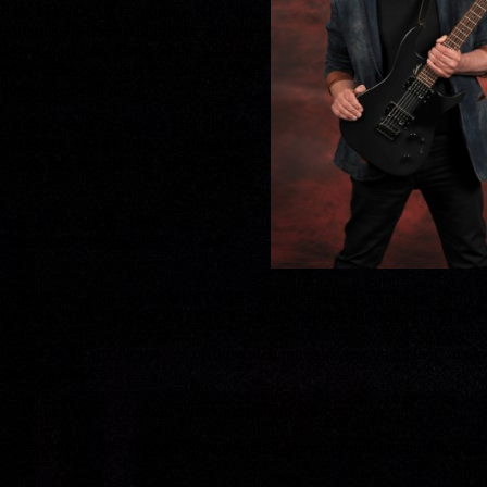
EP IN MY HEART‘ und in ‚STAND
 musikalischen Highlights, worauf
getobt‘ hat ! In den Song "OUR
reddy Mercury, Prince und David
influsst, meint der Jo !
Mandela, wäre in diesem Jahr am 18.
Song ‚THANKS MADIBA‘ ,widmet Jo
elden des vorigen 20. Jahrhunderts
em Song ‚SHE LIVES HER
 der sowohl musikalisch wie auch
IT GOTTA STOP" und "SUMMERTIME GIRL", "WE’RE THE BEST" (
ie "FOR THE NEXT GENERATION" und "COMING HOME TO YOU".
beim E.S.C. anzutreten……‚Könnte Ich mir ganz gut vorstellen‘, mein
paar neuen Songs, die schon OK wären‘!
in Hauch von Liebe und Glück vermitteln wird !
rds" ein Label der Firma Walding Sound Musicproduction und Puplish