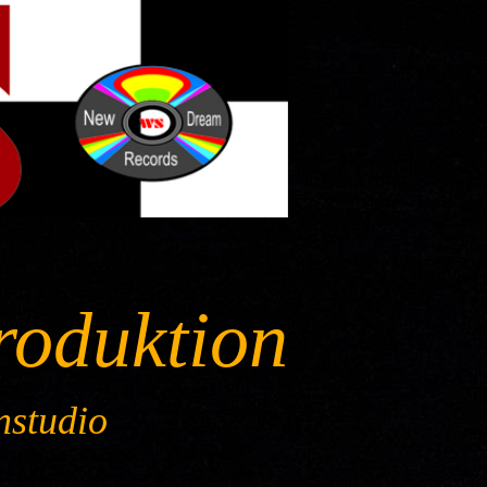
roduktion
nstudio