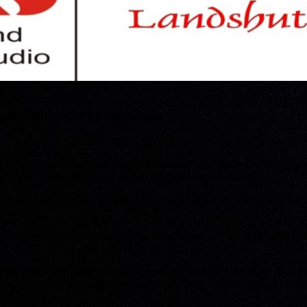
produktion in Kooperation
e der Gruppe oder des Künstlers entsprechen. Deshalb sind Musikvid
ie Künstler/in und nicht nur ein kostspieliges Nebenprodukt.
uktion Landshut sind flexible Unternehmen die in Kooperation ihren
en bieten.
u um, lassen aber auch Innovation nicht aussen vor. Wir sind völlig u
en.
 auch ungewöhnlichen Clips für den schmalen Geldbeutel. Aber auch be
ese entsprechend und professionell umzusetzen. Aber letztlich ist es das
tzt wird.