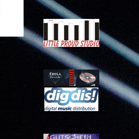
eos
 Kunden
nabhängig
i Projekten
 Wichtigste,