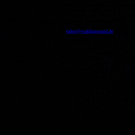
Im eigenen Schnittraum wird dann dem Clip der letz
manch Unmögliches möglich.
Das Ausgabeformat entspricht selbstverständlich pr
Anfragen über
video@waldingsound.de
oder 0870