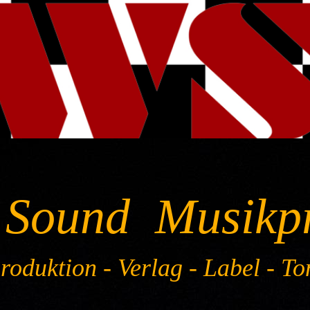
 Sound Musikp
oduktion - Verlag - Label - To