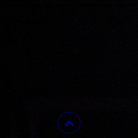
te Schliff verpasst und dank digitaler Technik und Effekte machen wir
ofessionellem Standard.
9-95202