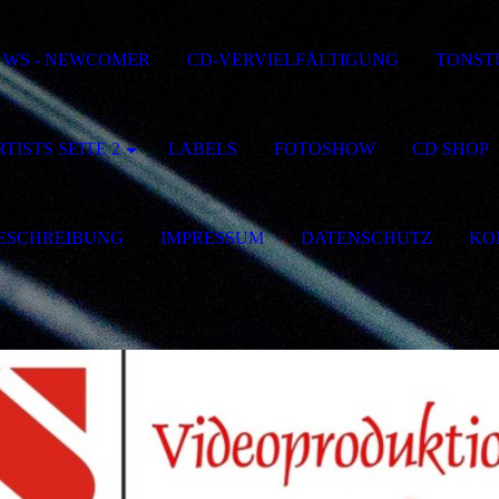
WS - NEWCOMER
CD-VERVIELFÄLTIGUNG
TONST
TISTS SEITE 2
LABELS
FOTOSHOW
CD SHOP
ESCHREIBUNG
IMPRESSUM
DATENSCHUTZ
KO