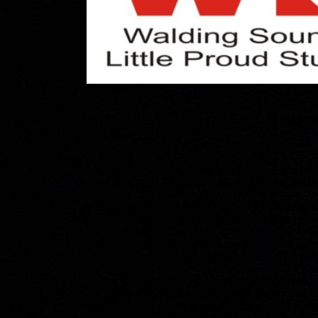
Video
Musikvideos müssen einprägsam sein und dem Imag
gleichzeitig eine Visitenkarte für die Gruppe, den/d
Walding Sound Musikproduktion und die Videoprod
professionelle Musikvideos zu günstigen Kondition
Wir setzen einerseits die Wünsche der Kunden getre
und umgehen bei Bedarf auch gängige Konvention
Unsere Ideen liegen bei schrägen, innovativen und
mit größerem Budget ist es kein Problem für uns, di
dass das Image des Künstlers/Gruppe getreu umgese